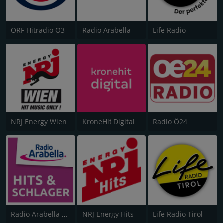
ORF Hitradio Ö3
Radio Arabella
Life Radio
NRJ Energy Wien
KroneHit Digital
Radio Ö24
Radio Arabella Melodie
NRJ Energy Hits
Life Radio Tirol