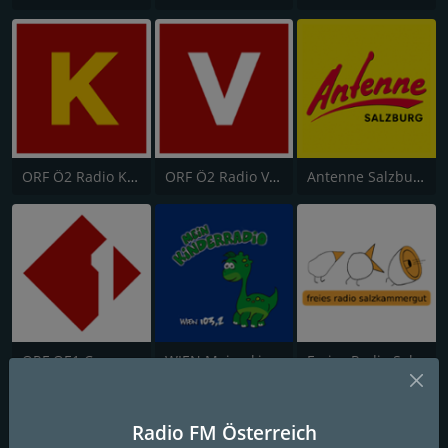
ORF Ö2 Radio Kärnten
ORF Ö2 Radio Vorarlberg
Antenne Salzburg
ORF OE1 Campus
WIEN Meine kinder Radio
Freies Radio Salzkammergut
Radio FM Österreich