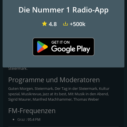
Die Nummer 1 Radio-App
4.8
+500k
Radio Osttirol
ORF Slovenski spored
Radio Helsinki
ORF Ö2 Radio Steiermark
ORF-Regionalradio mit viel Musik, News und Service für die
Steiermark.
Programme und Moderatoren
Guten Morgen, Steiermark, Der Tag in der Steiermark, Kultur
spezial, Musikrevue, Jazz at its best, Mit Musik in den Abend,
Sigrid Maurer, Manfred Machhammer, Thomas Weber
FM-Frequenzen
Graz
: 95.4 FM