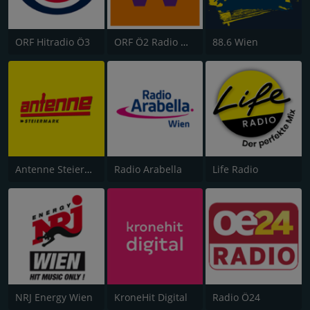
ORF Hitradio Ö3
ORF Ö2 Radio Wien
88.6 Wien
Antenne Steiermark
Radio Arabella
Life Radio
NRJ Energy Wien
KroneHit Digital
Radio Ö24