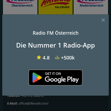
Radio Arabella Oberösterreich
Antenne Salzburg
Radio Arabella Niederösterreich
Radio FM Österreich
Life Radio Tirol -
Die Nummer 1 Radio-App
Chartbreaker
Nur aktuelle Hits
4.8
+500k
Kontakte
Website:
https://www.liferadio.tirol/
Adresse:
Brunecker Straße 1, Innsbruck, Austria
Telefon:
+43 512 208010
E-Mail:
office@liferadio.tirol