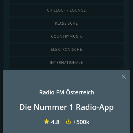
CHILLOUT / LOUNGE
KLASSISCHE
COUNTRYMUSIK
ELEKTRONISCHE
INTERNATIONALE
JAZZ / BLUES
LATINO / KARIBIK
Radio FM Österreich
LOKALE
Die Nummer 1 Radio-App
NACHRICHTEN / TALK
4.8
+500k
POPMUSIK