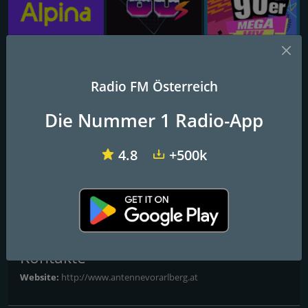
Rock One FM
Back To 80s
80er90er MEGAMIX
Radio FM Österreich
Antenne Vorarlberg 80er
Die Nummer 1 Radio-App
Hits
4.8
+500k
Mehr Vielfalt mit den besten 80er Hits.
FM-Frequenzen
Schwarzach
: Online
Kontakte
Website:
http://www.antennevorarlberg.at